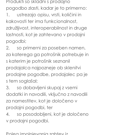
Produkti so skladni s prodajno
pogodbo zlasti, kadar je to primerno:
1. ustrezajo opisu, vrsti, količini in
kakovosti ter ima funkcionalnost,
združljivost, interoperabilnost in druge
lastnosti, kot je zahtevano v prodajni
pogodbi;
2. so primerni za poseben namen,
za katerega ga potrošnik potrebuje in
s katerim je potrošnik seznanil
prodajalca najpozneje ob sklenitvi
prodajne pogodbe, prodajalec pa je
s tem soglašal;
3. so dobavljeni skupaj z vsemi
dodatki in navodili, vključno z navodili
za namestitev, kot je določeno v
prodajni pogodbi, ter
4. so posodobljeni, kot je določeno
v prodajni pogodbi.
Poleg izpolnjevanja zahtev iz