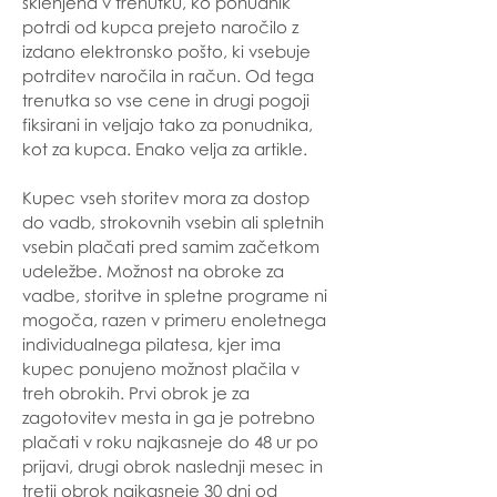
sklenjena v trenutku, ko ponudnik
potrdi od kupca prejeto naročilo z
izdano elektronsko pošto, ki vsebuje
potrditev naročila in račun. Od tega
trenutka so vse cene in drugi pogoji
fiksirani in veljajo tako za ponudnika,
kot za kupca. Enako velja za artikle.
Kupec vseh storitev mora za dostop
do vadb, strokovnih vsebin ali spletnih
vsebin plačati pred samim začetkom
udeležbe. Možnost na obroke za
vadbe, storitve in spletne programe ni
mogoča, razen v primeru enoletnega
individualnega pilatesa, kjer ima
kupec ponujeno možnost plačila v
treh obrokih. Prvi obrok je za
zagotovitev mesta in ga je potrebno
plačati v roku najkasneje do 48 ur po
prijavi, drugi obrok naslednji mesec in
tretji obrok najkasneje 30 dni od