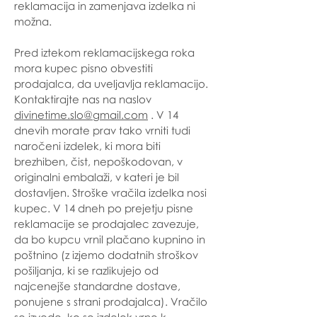
reklamacija in zamenjava izdelka ni
možna.
Pred iztekom reklamacijskega roka
mora kupec pisno obvestiti
prodajalca, da uveljavlja reklamacijo.
Kontaktirajte nas na naslov
divinetime.slo@gmail.com
. V 14
dnevih morate prav tako vrniti tudi
naročeni izdelek, ki mora biti
brezhiben, čist, nepoškodovan, v
originalni embalaži, v kateri je bil
dostavljen. Stroške vračila izdelka nosi
kupec. V 14 dneh po prejetju pisne
reklamacije se prodajalec zavezuje,
da bo kupcu vrnil plačano kupnino in
poštnino (z izjemo dodatnih stroškov
pošiljanja, ki se razlikujejo od
najcenejše standardne dostave,
ponujene s strani prodajalca). Vračilo
se izvede, ko se izdelek vrne k