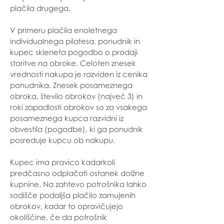
plačila drugega.
V primeru plačila enoletnega
individualnega pilatesa, ponudnik in
kupec skleneta pogodbo o prodaji
storitve na obroke. Celoten znesek
vrednosti nakupa je razviden iz cenika
ponudnika. Znesek posameznega
obroka, število obrokov (največ 3) in
roki zapadlosti obrokov so za vsakega
posameznega kupca razvidni iz
obvestila (pogodbe), ki ga ponudnik
posreduje kupcu ob nakupu.
Kupec ima pravico kadarkoli
predčasno odplačati ostanek dolžne
kupnine. Na zahtevo potrošnika lahko
sodišče podaljša plačilo zamujenih
obrokov, kadar to opravičujejo
okoliščine, če da potrošnik