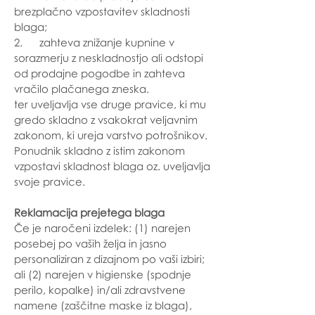
brezplačno vzpostavitev skladnosti
blaga;
2. zahteva znižanje kupnine v
sorazmerju z neskladnostjo ali odstopi
od prodajne pogodbe in zahteva
vračilo plačanega zneska.
ter uveljavlja vse druge pravice, ki mu
gredo skladno z vsakokrat veljavnim
zakonom, ki ureja varstvo potrošnikov.
Ponudnik skladno z istim zakonom
vzpostavi skladnost blaga oz. uveljavlja
svoje pravice.
Reklamacija prejetega blaga
Če je naročeni izdelek: (1) narejen
posebej po vaših želja in jasno
personaliziran z dizajnom po vaši izbiri;
ali (2) narejen v higienske (spodnje
perilo, kopalke) in/ali zdravstvene
namene (zaščitne maske iz blaga),