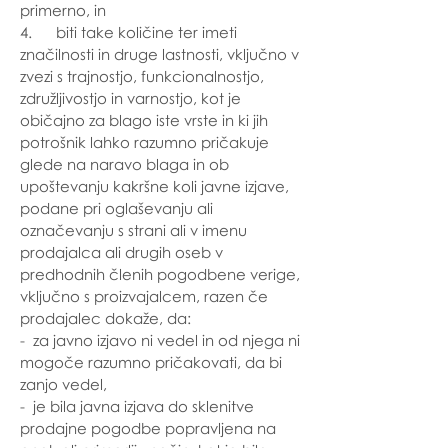
primerno, in
4. biti take količine ter imeti
značilnosti in druge lastnosti, vključno v
zvezi s trajnostjo, funkcionalnostjo,
združljivostjo in varnostjo, kot je
običajno za blago iste vrste in ki jih
potrošnik lahko razumno pričakuje
glede na naravo blaga in ob
upoštevanju kakršne koli javne izjave,
podane pri oglaševanju ali
označevanju s strani ali v imenu
prodajalca ali drugih oseb v
predhodnih členih pogodbene verige,
vključno s proizvajalcem, razen če
prodajalec dokaže, da:
- za javno izjavo ni vedel in od njega ni
mogoče razumno pričakovati, da bi
zanjo vedel,
- je bila javna izjava do sklenitve
prodajne pogodbe popravljena na