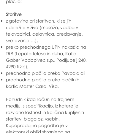
plačila:
Storitve
z gotovino pri storitvah, ki se jih
udeležite v živo (masaža, vadba v
telovadnici, delavnica, predavanje,
svetovanje,…),
preko predhodnega UPN nakazila na
TRR (Lepota telesa in duha, Katja
Gaber Vodopivec s.p., Podljubelj 240,
4290 Tržič),
predhodno plačilo preko Paypala ali
predhodno plačilo preko plačilnih
kartic Master Card, Visa.
Ponudnik izda račun na trajnem
mediju, s specifikacijo, iz katere je
razvidno lastnost in količina kupljenih
storitev, blaga oz. vsebin.
Kupoprodajna pogodba je v
elektronski obliki shranjena na