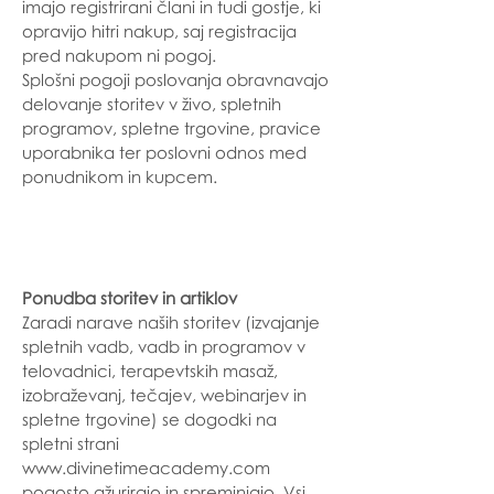
imajo registrirani člani in tudi gostje, ki
opravijo hitri nakup, saj registracija
pred nakupom ni pogoj.
Splošni pogoji poslovanja obravnavajo
delovanje storitev v živo, spletnih
programov, spletne trgovine, pravice
uporabnika ter poslovni odnos med
ponudnikom in kupcem.
Ponudba storitev in artiklov
Zaradi narave naših storitev (izvajanje
spletnih vadb, vadb in programov v
telovadnici, terapevtskih masaž,
izobraževanj, tečajev, webinarjev in
spletne trgovine) se dogodki na
spletni strani
www.divinetimeacademy.com
pogosto ažurirajo in spreminjajo. Vsi