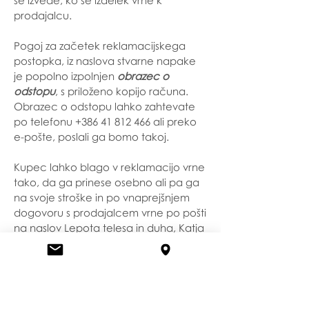
prodajalcu.
Pogoj za začetek reklamacijskega
postopka, iz naslova stvarne napake
je popolno izpolnjen
obrazec o
odstopu
, s priloženo kopijo računa.
Obrazec o odstopu lahko zahtevate
po telefonu
+386 41 812 466
ali preko
e-pošte, poslali ga bomo takoj.
Kupec lahko blago v reklamacijo vrne
tako, da ga prinese osebno ali pa ga
na svoje stroške in po vnaprejšnjem
dogovoru s prodajalcem vrne po pošti
na naslov Lepota telesa in duha, Katja
Gaber Vodopivec s.p., Podljubelj 240,
4290 Tržič.
Možnost odstopa od nakupa,