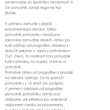
zavarovanje za izpolnitev obveznosti in
če ponudnik zaradi tega ne trpi
škode.
V primeru zamude s plačili
posameznega obroka, lahko
ponudnik potrošniku obračuna
zakonske zamudne obresti, lahko pa
tudi odstopi od pogodbe, skladno z
določili zakona o varstvu potrošnikov
(167. člen). To možnost ima ponudnik
tudi v primeru, ko kupec storitve ni
potrošnik.
Potrošnik lahko od pogodbe o prodaji
na obroke odstopi, če to sporoči
ponudniku v 15 dneh po podpisu.
V primeru odstopa od pogodbe,
ponudnik potrošniku obračuna
obiskane ure pilatesa po vsakokrat
veljavnem ceniku za posamezno
izvedeno individualno uro pilatesa,