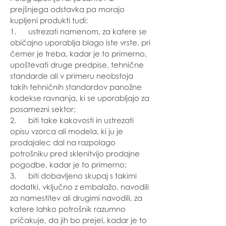
prejšnjega odstavka pa morajo
kupljeni produkti tudi:
1. ustrezati namenom, za katere se
običajno uporablja blago iste vrste, pri
čemer je treba, kadar je to primerno,
upoštevati druge predpise, tehnične
standarde ali v primeru neobstoja
takih tehničnih standardov panožne
kodekse ravnanja, ki se uporabljajo za
posamezni sektor;
2. biti take kakovosti in ustrezati
opisu vzorca ali modela, ki ju je
prodajalec dal na razpolago
potrošniku pred sklenitvijo prodajne
pogodbe, kadar je to primerno;
3. biti dobavljeno skupaj s takimi
dodatki, vključno z embalažo, navodili
za namestitev ali drugimi navodili, za
katere lahko potrošnik razumno
pričakuje, da jih bo prejel, kadar je to