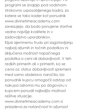
programi se izvajajo pod vodstvom
strokovno usposobljenega kadra, za
katere se tako kader kot ponudnik
www.divinetimeacademy.com
zavezujejo, da bodo ponujene storitve
vedno najvišje kvalitete in v
zadovoljstvo uporabnikov.
Kljub izjemnemu trudu pri zagotavljanju
najbolj ažurnih in točnih podatkov ni
izključena možnost napačnega
podatka o ceni ali dobavljivosti. V teh
redkih primerih ali v primerih, ko se
cena oz. status dobavljivosti spremeni
med samo obdelavo naročila, bo
ponudnik kupcu omogočil odstop od
nakupa oziroma mu po dogovoru s
kupcem ponudil najboljšo možnost
rešitve situacije.
www.divinetimeacademy.com
si
prizadeva za natančnost in ažurnost