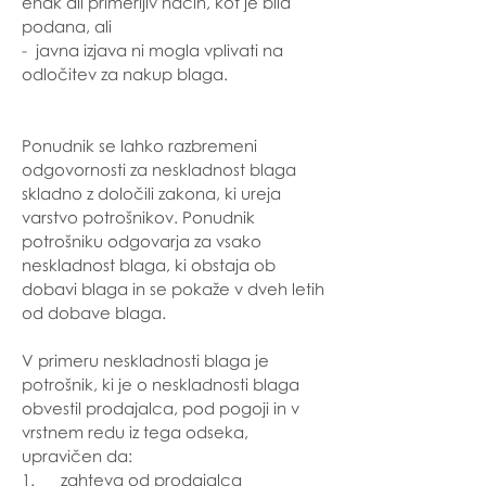
enak ali primerljiv način, kot je bila
podana, ali
- javna izjava ni mogla vplivati na
odločitev za nakup blaga.
Ponudnik se lahko razbremeni
odgovornosti za neskladnost blaga
skladno z določili zakona, ki ureja
varstvo potrošnikov. Ponudnik
potrošniku odgovarja za vsako
neskladnost blaga, ki obstaja ob
dobavi blaga in se pokaže v dveh letih
od dobave blaga.
V primeru neskladnosti blaga je
potrošnik, ki je o neskladnosti blaga
obvestil prodajalca, pod pogoji in v
vrstnem redu iz tega odseka,
upravičen da:
1. zahteva od prodajalca