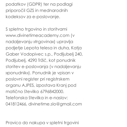
podatkov (GDPR) ter na podlagi
priporočil GZS in mednarodnih
kodeksov za e-poslovanje.
S spletno trgovino in storitvami
www.divinetimeacademy.com
(v
nadaljevanju »trgovina«) upravlja
podjetje Lepota telesa in duha, Katja
Gaber Vodopivec s.p., Podljubelj 240,
Podljubelj, 4290 Tržič, kot ponudnik
storitev e-poslovanja (v nadaljevanju
»ponudnik«). Ponudnik je vpisan v
poslovni register pri registrskem
organu AJPES, izpostava Kranj pod
matično številko
6796842000
.
Telefonska številka in e-naslov:
041812466
,
divinetime.slo@gmail.com
Pravico do nakupa v spletni trgovini