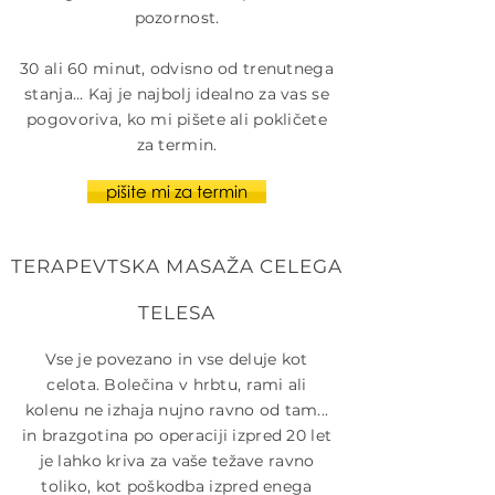
pozornost.
30 ali 60 minut, odvisno od trenutnega
stanja... Kaj je najbolj idealno za vas se
pogovoriva, ko mi pišete ali pokličete
za termin.
pišite mi za termin
TERAPEVTSKA MASAŽA CELEGA
TELESA
Vse je povezano in vse deluje kot
celota. Bolečina v hrbtu, rami ali
kolenu ne izhaja nujno ravno od tam...
in brazgotina po operaciji izpred 20 let
je lahko kriva za vaše težave ravno
toliko, kot poškodba izpred enega