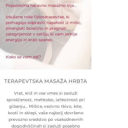
Popolnoma naravno masažno olje...
Izkušene roke fizioterapevtke, ki
pomagajo odpraviti napetost iz mišic,
zmanjšati bolečino in pregnati
zategnjenost v zatilju, ki vam jemlje
energijo in krati spanec.
Kako se vam zdi?
​TERAPEVTSKA MASAŽA HRBTA
Vrat, križ in vse vmes si zasluži
sproščenost, mehkobo, lahkotnost pri
gibanju... Mišice, vezivno tkivo, kite,
kosti in sklepi, vaše najbolj dovršeno
prevozno sredstvo po vsakodnevnih
dogodivščinah si zasluži posebno