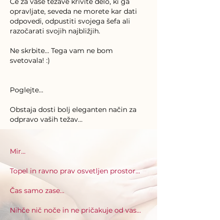
Če za vaše težave krivite delo, ki ga
opravljate, seveda ne morete kar dati
odpovedi, odpustiti svojega šefa ali
razočarati svojih najbližjih.
Ne skrbite… Tega vam ne bom
svetovala! :)
Poglejte…
Obstaja dosti bolj eleganten način za
odpravo vaših težav…
Mir...
Topel in ravno prav osvetljen prostor...
Čas samo zase...
Nihče nič noče in ne pričakuje od vas...