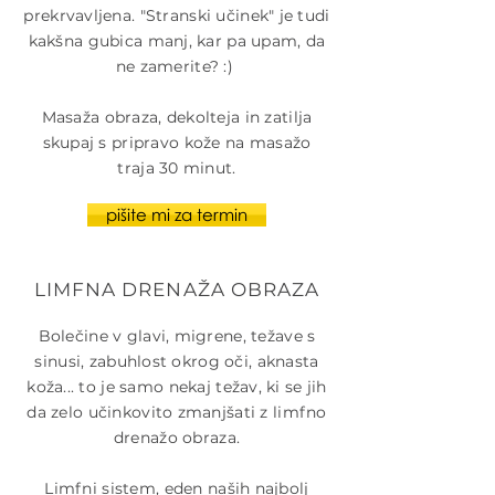
prekrvavljena. "Stranski učinek" je tudi
kakšna gubica manj, kar pa upam, da
ne zamerite? :)
Masaža obraza, dekolteja in zatilja
skupaj s pripravo kože na masažo
traja 30 minut.
pišite mi za termin
LIMFNA DRENAŽA OBRAZA
Bolečine v glavi, migrene, težave s
sinusi, zabuhlost okrog oči, aknasta
koža... to je samo nekaj težav, ki se jih
da zelo učinkovito zmanjšati z limfno
drenažo obraza.
Limfni sistem, eden naših najbolj