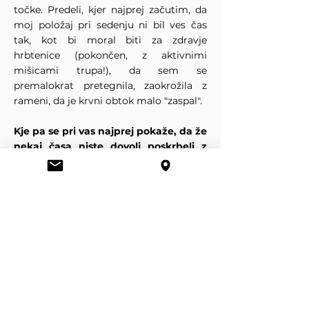
točke. Predeli, kjer najprej začutim, da
moj položaj pri sedenju ni bil ves čas
tak, kot bi moral biti za zdravje
hrbtenice (pokončen, z aktivnimi
mišicami trupa!), da sem se
premalokrat pretegnila, zaokrožila z
rameni, da je krvni obtok malo "zaspal".
Kje pa se pri vas najprej pokaže, da že
nekaj časa niste dovolj poskrbeli z
svoje telo?
Na srečo vem, da je rešitev zares
učinkovita terapevtska masaža in
seveda Pilates
(več preberite na zavihku
Pilates
)
še ena čudovita metoda, ki pa
zahteva malo več aktivnosti, kot le
ležanje na masažni mizi! ;)
pišite mi za termin