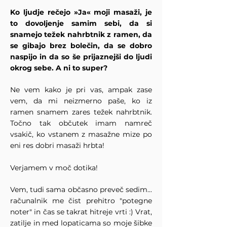
Ko ljudje rečejo »Ja« moji masaži, je
to dovoljenje samim sebi, da si
snamejo težek nahrbtnik z ramen, da
se gibajo brez bolečin, da se dobro
naspijo in da so še prijaznejši do ljudi
okrog sebe. A ni to super?
Ne vem kako je pri vas, ampak zase
vem, da mi neizmerno paše, ko iz
ramen snamem zares težek nahrbtnik.
Točno tak občutek imam namreč
vsakič, ko vstanem z masažne mize po
eni res dobri masaži hrbta!
Verjamem v moč dotika!
Vem, tudi sama občasno preveč sedim...
računalnik me čist prehitro "potegne
noter" in čas se takrat hitreje vrti :) Vrat,
zatilje in med lopaticama so moje šibke