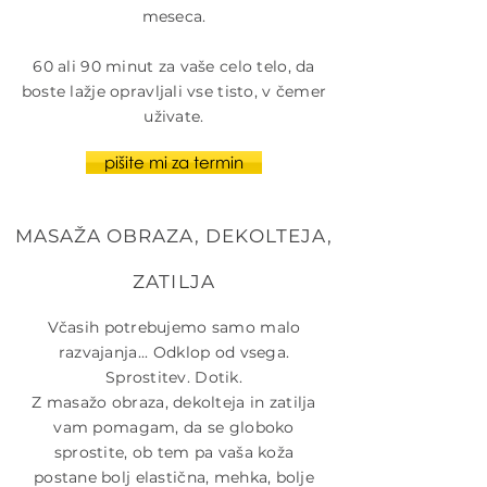
meseca.
60 ali 90 minut za vaše celo telo, da
boste lažje opravljali vse tisto, v čemer
uživate.
pišite mi za termin
MASAŽA OBRAZA, DEKOLTEJA,
ZATILJA
Včasih potrebujemo samo malo
razvajanja... Odklop od vsega.
Sprostitev. Dotik.
Z masažo obraza, dekolteja in zatilja
vam pomagam, da se globoko
sprostite, ob tem pa vaša koža
postane bolj elastična, mehka, bolje