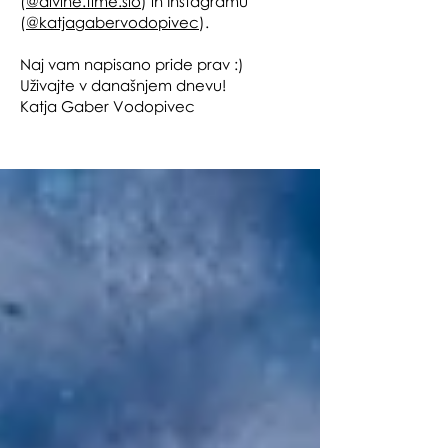
(
@divine.time.slo
) in Instagramu
(
@katjagabervodopivec
).
Naj vam napisano pride prav :)
Uživajte v današnjem dnevu!
Katja Gaber Vodopivec