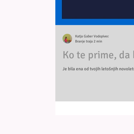
Katja Gaber Vodopivec
Branje traja 2 min
Ko te prime, da 
Je bila ena od tvojih letošnjih novoletn