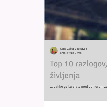
Katja Gaber Vodopivec
Branje traja 2 min
Top 10 razlogov,
življenja
1. Lahko ga izvajate med odmorom za ma