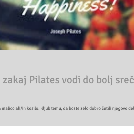
 zakaj Pilates vodi do bolj sr
lico ali/in kosilo. Kljub temu, da boste zelo dobro čutili njegovo delo