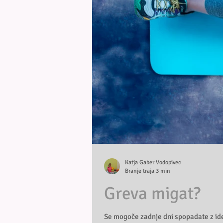
Katja Gaber Vodopivec
Branje traja 3 min
Greva migat?
Se mogoče zadnje dni spopadate z idej