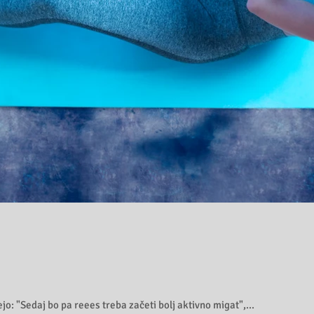
o: "Sedaj bo pa reees treba začeti bolj aktivno migat",...