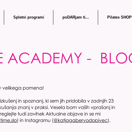
Spletni programi
poDARjam ti...
Pilates SHOP
ME ACADEMY - BL
av velikega pomena!
izkušenj in spoznanj, ki sem jih pridobila v zadnjih 23
kušanja znanj v praksi. Vesela bom vaših vprašanj in
reglejte tudi zavihek Aktualne objave in se mi
time.slo
) in Instagramu (
@katjagabervodopivec
).