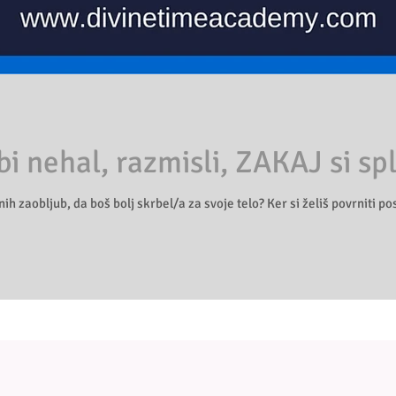
bi nehal, razmisli, ZAKAJ si sp
ih zaobljub, da boš bolj skrbel/a za svoje telo? Ker si želiš povrniti post