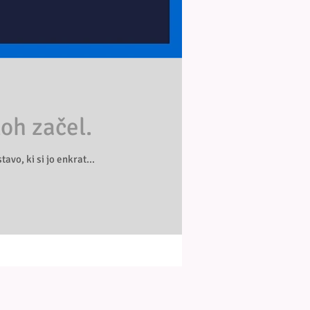
loh začel.
avo, ki si jo enkrat...